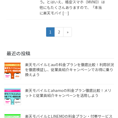
う。とはいえ、格安スマホ（MVNO）は
他にもたくさんありますので、「本当
に楽天モバイ […]
投
固
固
1
2
»
稿
定
定
ペ
ペ
の
ー
ー
ペ
最近の投稿
ジ
ジ
ー
楽天モバイルとauの料金プランを徹底比較！利用状況
ジ
を徹底検証し、従業員紹介キャンペーンでお得に乗り
換えよう
送
り
楽天モバイルとahamoの料金プラン徹底比較！メリ
ットと従業員紹介キャンペーンを活用しよう
楽天モバイルとLINEMOの料金プラン・付帯サービス